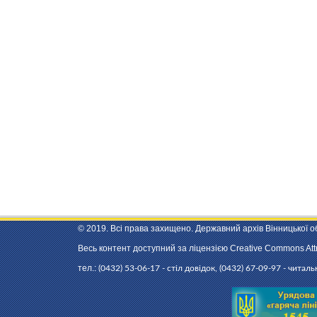
© 2019. Всі права захищено. Державний архів Вінницької о
Весь контент доступний за ліцензією Creative Commons Attri
тел.:
(0432) 53-06-17 - стіл довідок, (0432) 67-09-97 - читал