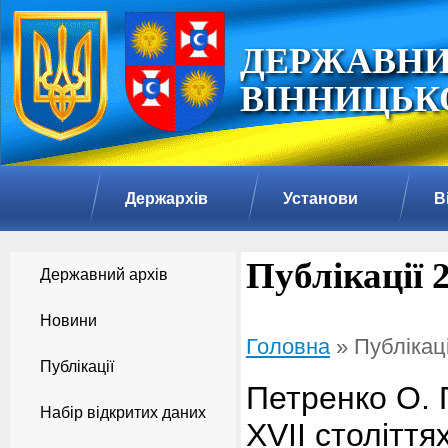
ДЕРЖАВНИ
ВІННИЦЬКО
Держархів
Установи
В
Публікації 
Державний архів
Новини
Головна
» Публікаці
Публікації
Петренко О. П
Набір відкритих даних
ХVІІ століття